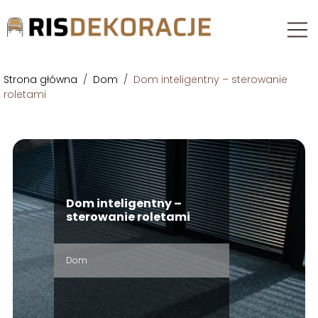
Strona główna
/
Dom
/
Dom inteligentny – sterowanie
roletami
Dom inteligentny –
sterowanie roletami
Dom