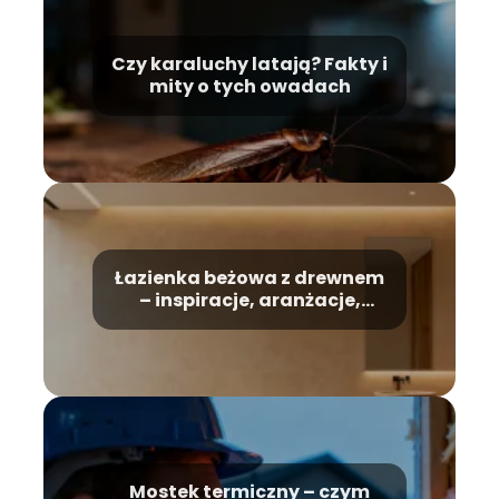
Czy karaluchy latają? Fakty i
mity o tych owadach
Łazienka beżowa z drewnem
– inspiracje, aranżacje,
porady
Mostek termiczny – czym