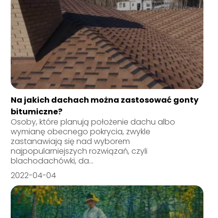
Na jakich dachach można zastosować gonty
bitumiczne?
Osoby, które planują położenie dachu albo
wymianę obecnego pokrycia, zwykle
zastanawiają się nad wyborem
najpopularniejszych rozwiązań, czyli
blachodachówki, da...
2022-04-04