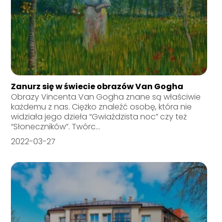
Zanurz się w świecie obrazów Van Gogha
Obrazy Vincenta Van Gogha znane są właściwie
każdemu z nas. Ciężko znaleźć osobę, która nie
widziała jego dzieła “Gwiaździsta noc” czy też
“Słoneczników”. Twórc...
2022-03-27