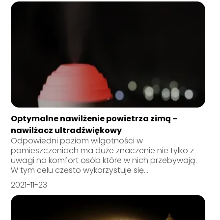
Optymalne nawilżenie powietrza zimą –
nawilżacz ultradźwiękowy
Odpowiedni poziom wilgotności w
pomieszczeniach ma duże znaczenie nie tylko z
uwagi na komfort osób które w nich przebywają.
W tym celu często wykorzystuje się...
2021-11-23