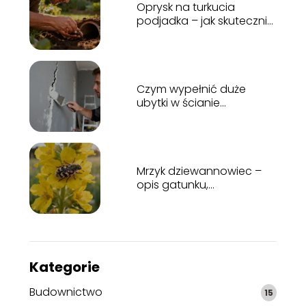
Oprysk na turkucia
podjadka – jak skutecznie
zwalczyć szkodnika?
Czym wypełnić duże
ubytki w ścianie
wewnętrznej? Poradnik
krok po kroku
Mrzyk dziewannowiec –
opis gatunku,
występowanie,
zwalczanie
Kategorie
Budownictwo
15