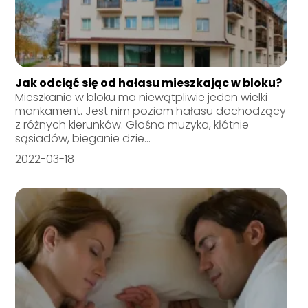
Jak odciąć się od hałasu mieszkając w bloku?
Mieszkanie w bloku ma niewątpliwie jeden wielki
mankament. Jest nim poziom hałasu dochodzący
z różnych kierunków. Głośna muzyka, kłótnie
sąsiadów, bieganie dzie...
2022-03-18