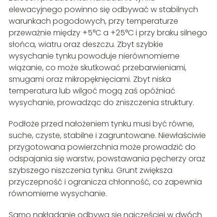
elewacyjnego powinno się odbywać w stabilnych
warunkach pogodowych, przy temperaturze
przeważnie między +5°C a +25°C i przy braku silnego
słońca, wiatru oraz deszczu. Zbyt szybkie
wysychanie tynku powoduje nierównomierne
wiązanie, co może skutkować przebarwieniami,
smugami oraz mikropęknięciami. Zbyt niska
temperatura lub wilgoć mogą zaś opóźniać
wysychanie, prowadząc do zniszczenia struktury.
Podłoże przed nałożeniem tynku musi być równe,
suche, czyste, stabilne i zagruntowane. Niewłaściwie
przygotowana powierzchnia może prowadzić do
odspajania się warstw, powstawania pęcherzy oraz
szybszego niszczenia tynku. Grunt zwiększa
przyczepność i ogranicza chłonność, co zapewnia
równomierne wysychanie.
Samo nakładanie odbywa się najczęściej w dwóch