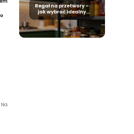
dem
Regał na przetwory –
jak wybrać idealny
to
do spiżarni?
. Na