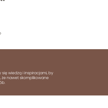
o
ię wiedzą i inspiracjami, by
y, że nawet skomplikowane
ób.