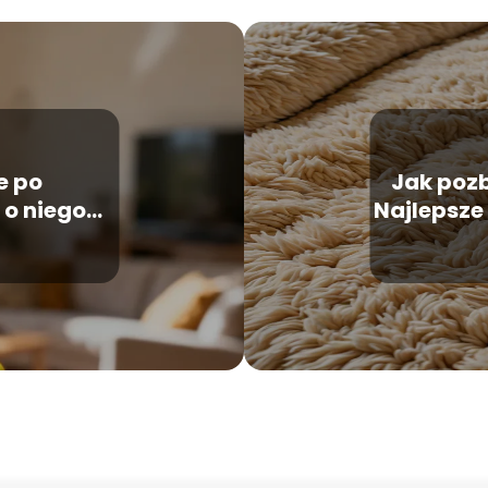
e po
Jak pozb
 o niego
Najlepsze