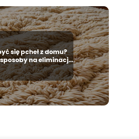
yć się pcheł z domu?
 sposoby na eliminację
pasożytów