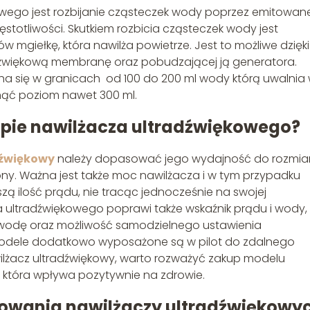
owego jest rozbijanie cząsteczek wody poprzez emitowan
ęstotliwości. Skutkiem rozbicia cząsteczek wody jest
ów mgiełkę, która nawilża powietrze. Jest to możliwe dzięki
dźwiękową membranę oraz pobudzającej ją generatora.
a się w granicach od 100 do 200 ml wody którą uwalnia
nąć poziom nawet 300 ml.
upie nawilżacza ultradźwiękowego?
dźwiękowy
należy dopasować jego wydajność do rozmia
ny. Ważna jest także moc nawilżacza i w tym przypadku
szą ilość prądu, nie tracąc jednocześnie na swojej
a ultradźwiękowego poprawi także wskaźnik prądu i wody,
ą wodę oraz możliwość samodzielnego ustawienia
modele dodatkowo wyposażone są w pilot do zdalnego
wilżacz ultradźwiękowy, warto rozważyć zakup modelu
, która wpływa pozytywnie na zdrowie.
osowania nawilżaczy ultradźwiękowy