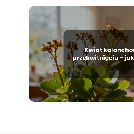
Kwiat kalancho
przekwitnięciu – jak
dbać?