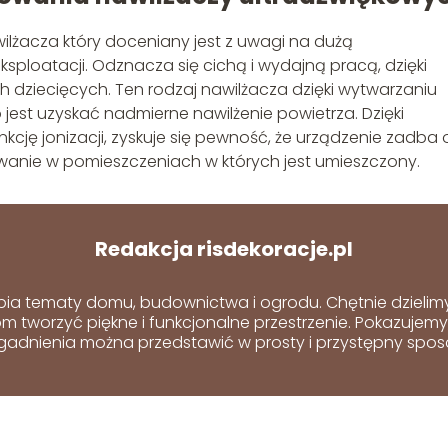
ilżacza który doceniany jest z uwagi na dużą
sploatacji. Odznacza się cichą i wydajną pracą, dzięki
dziecięcych. Ten rodzaj nawilżacza dzięki wytwarzaniu
dno jest uzyskać nadmierne nawilżenie powietrza. Dzięki
cję jonizacji, zyskuje się pewność, że urządzenie zadba 
wanie w pomieszczeniach w których jest umieszczony.
Redakcja risdekoracje.pl
bia tematy domu, budownictwa i ogrodu. Chętnie dzielimy s
 tworzyć piękne i funkcjonalne przestrzenie. Pokazujem
gadnienia można przedstawić w prosty i przystępny spos