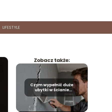
LIFESTYLE
Zobacz także:
Czym wypełnić duże
ubytki w ścianie
wewnętrznej?
Poradnik krok po
kroku