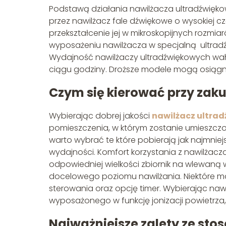
Podstawą działania nawilżacza ultradźwięk
przez nawilżacz fale dźwiękowe o wysokiej cz
przekształcenie jej w mikroskopijnych rozmiar
wyposażeniu nawilżacza w specjalną ultra
Wydajność nawilżaczy ultradźwiękowych wah
ciągu godziny. Droższe modele mogą osiąg
Czym się kierować przy zak
Wybierając dobrej jakości
nawilżacz ultra
pomieszczenia, w którym zostanie umieszczo
warto wybrać te które pobierają jak najmniej
wydajności. Komfort korzystania z nawilżacz
odpowiedniej wielkości zbiornik na wlewan
docelowego poziomu nawilżania. Niektóre 
sterowania oraz opcję timer. Wybierając na
wyposażonego w funkcję jonizacji powietrza
Najważniejsze zalety ze st