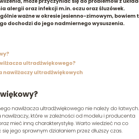
ilżenia, może przyczyniać się do problemów z ukła
lergii oraz infekcji m.in. oczu oraz śluzówek.
ególnie ważne w okresie jesienno-zimowym, bowiem 
ego dochodzi do jego nadmiernego wysuszenia.
owy?
awilżacza ultradźwiękowego?
ia nawilżaczy ultradźwiękowych
dźwiękowy?
ego nawilżacza ultradźwiękowego nie należy do łatwych
u nawilżaczy, które w zależności od modelu i producenta
raz mieć inną charakterystykę. Warto wiedzieć na co
 się jego sprawnym działaniem przez dłuższy czas.