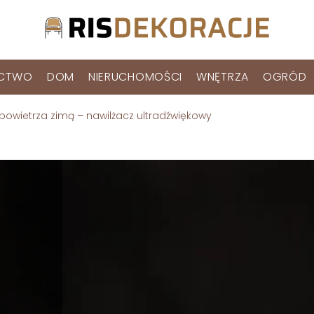
ICTWO
DOM
NIERUCHOMOŚCI
WNĘTRZA
OGRÓD
powietrza zimą – nawilżacz ultradźwiękowy