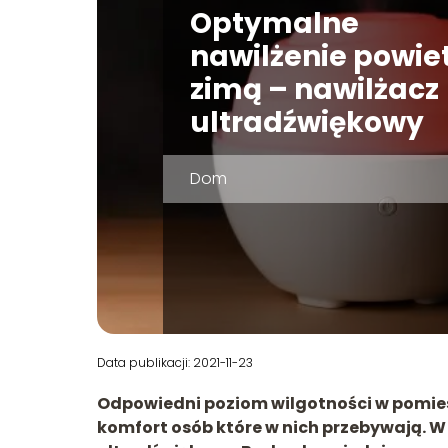
Optymalne
nawilżenie powie
zimą – nawilżacz
ultradźwiękowy
Dom
Data publikacji: 2021-11-23
Odpowiedni poziom wilgotności w pomies
komfort osób które w nich przebywają. W