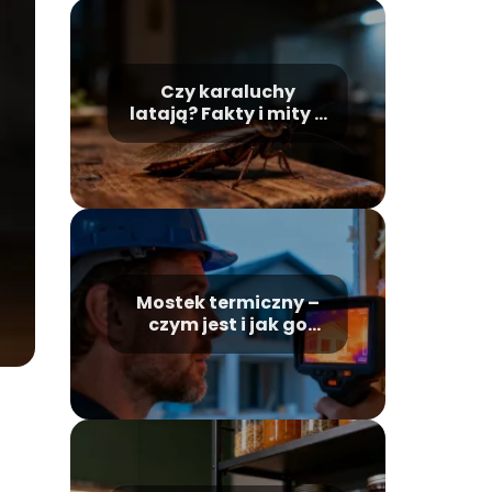
Czy karaluchy
latają? Fakty i mity o
tych owadach
Mostek termiczny –
czym jest i jak go
wyeliminować?