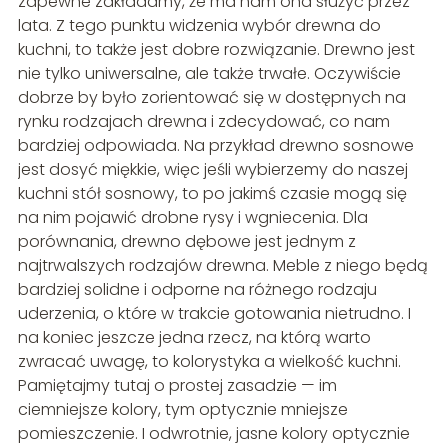
zapewne zakładamy, że ma nam ona służyć przez
lata. Z tego punktu widzenia wybór drewna do
kuchni, to także jest dobre rozwiązanie. Drewno jest
nie tylko uniwersalne, ale także trwałe. Oczywiście
dobrze by było zorientować się w dostępnych na
rynku rodzajach drewna i zdecydować, co nam
bardziej odpowiada. Na przykład drewno sosnowe
jest dosyć miękkie, więc jeśli wybierzemy do naszej
kuchni stół sosnowy, to po jakimś czasie mogą się
na nim pojawić drobne rysy i wgniecenia. Dla
porównania, drewno dębowe jest jednym z
najtrwalszych rodzajów drewna. Meble z niego będą
bardziej solidne i odporne na różnego rodzaju
uderzenia, o które w trakcie gotowania nietrudno. I
na koniec jeszcze jedna rzecz, na którą warto
zwracać uwagę, to kolorystyka a wielkość kuchni.
Pamiętajmy tutaj o prostej zasadzie — im
ciemniejsze kolory, tym optycznie mniejsze
pomieszczenie. I odwrotnie, jasne kolory optycznie